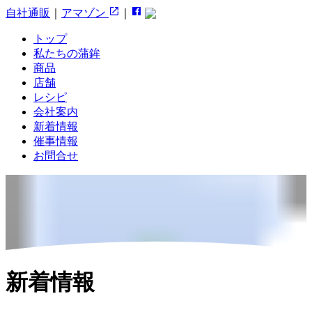
自社通販
｜
アマゾン
｜
トップ
私たちの蒲鉾
商品
店舗
レシピ
会社案内
新着情報
催事情報
お問合せ
新着情報