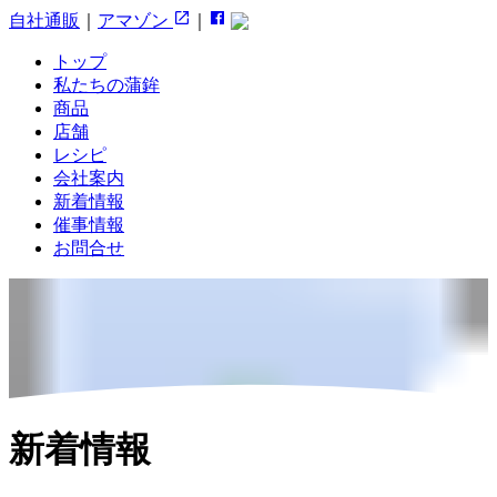
自社通販
｜
アマゾン
｜
トップ
私たちの蒲鉾
商品
店舗
レシピ
会社案内
新着情報
催事情報
お問合せ
新着情報