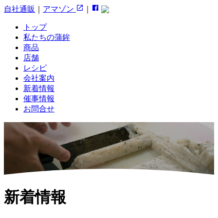
自社通販
｜
アマゾン
｜
トップ
私たちの蒲鉾
商品
店舗
レシピ
会社案内
新着情報
催事情報
お問合せ
新着情報