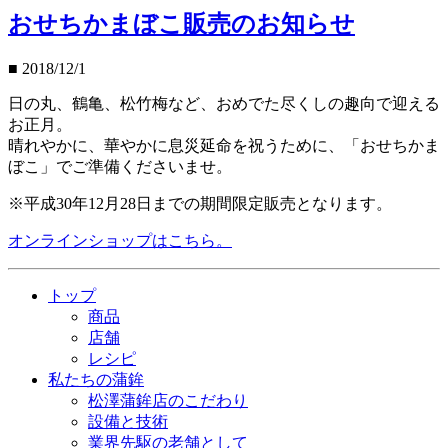
おせちかまぼこ販売のお知らせ
■
2018/12/1
日の丸、鶴亀、松竹梅など、おめでた尽くしの趣向で迎える
お正月。
晴れやかに、華やかに息災延命を祝うために、「おせちかま
ぼこ」でご準備くださいませ。
※平成30年12月28日までの期間限定販売となります。
オンラインショップはこちら。
トップ
商品
店舗
レシピ
私たちの蒲鉾
松澤蒲鉾店のこだわり
設備と技術
業界先駆の老舗として