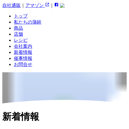
自社通販
｜
アマゾン
｜
トップ
私たちの蒲鉾
商品
店舗
レシピ
会社案内
新着情報
催事情報
お問合せ
新着情報