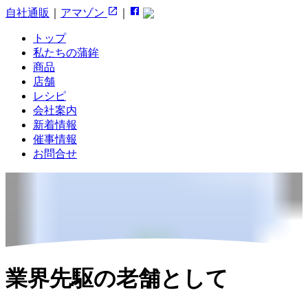
自社通販
｜
アマゾン
｜
トップ
私たちの蒲鉾
商品
店舗
レシピ
会社案内
新着情報
催事情報
お問合せ
業界先駆の老舗として